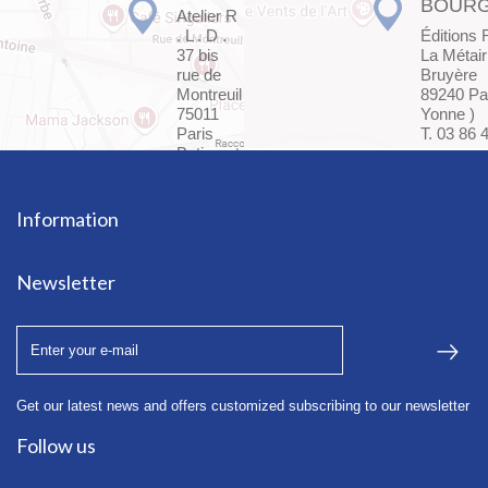
BOUR
Atelier R
. L . D .
Éditions 
37 bis
La Métair
rue de
Bruyère
Montreuil
89240 Par
75011
Yonne )
Paris
T. 03 86 
Batiment
F - Bte
24
T. 01 45
Information
85 72 37
Newsletter
Get our latest news and offers customized subscribing to our newsletter
Follow us