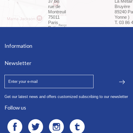
37 bis
La Métair
rue de
Bruyère
Montreuil
89240 Par
75011
Yonne )
Paris
T. 03 86 
Batiment
F - Bte
24
T. 01 45
Information
85 72 37
Newsletter
Get our latest news and offers customized subscribing to our newsletter
Follow us