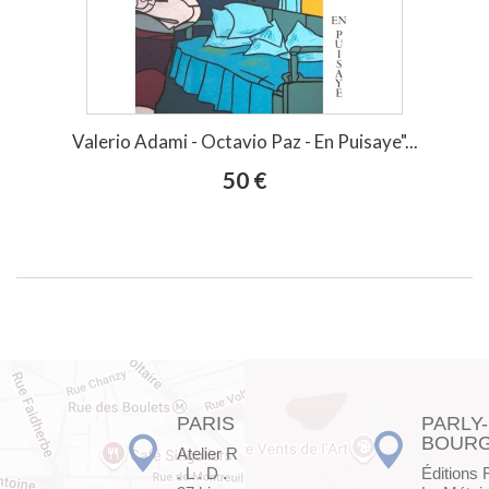
Valerio Adami - Octavio Paz - En Puisaye"...
50 €
PARIS
PARLY-
BOUR
Atelier R
. L . D .
Éditions 