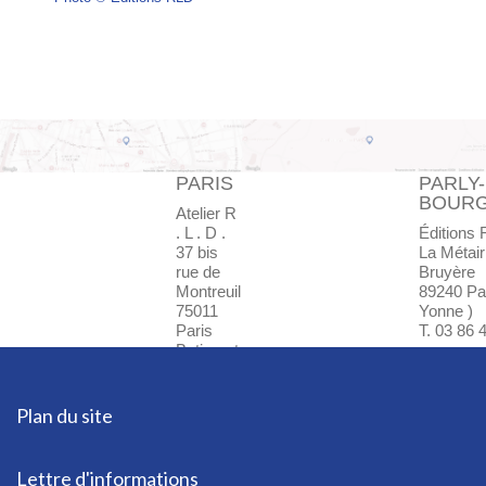
PARIS
PARLY-
BOUR
Atelier R
. L . D .
Éditions 
37 bis
La Métair
rue de
Bruyère
Montreuil
89240 Par
75011
Yonne )
Paris
T. 03 86 
Batiment
F - Bte
24
T. 01 45
Plan du site
85 72 37
Lettre d'informations