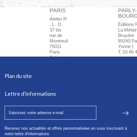
PARIS
PARLY-
BOUR
Atelier R
. L . D .
Éditions 
37 bis
La Métair
rue de
Bruyère
Montreuil
89240 Par
75011
Yonne )
Paris
T. 03 86 
Batiment
F - Bte
24
T. 01 45
Plan du site
85 72 37
Lettre d'informations
Recevez nos actualités et offres personnalisées en vous inscrivant à
notre lettre d'informations