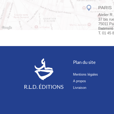
PARIS
Atelier R .
37 bis ru
75011 Pa
Batiment 
T. 01 45 
Plan du site
Mentions légales
A propos
Livraison