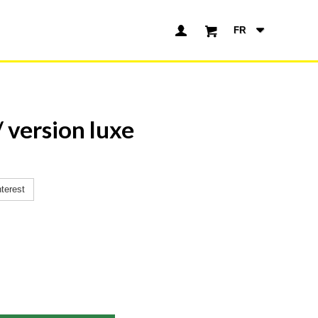
(0)
ersion luxe
terest